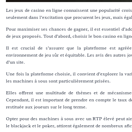
Les jeux de casino en ligne connaissent une popularité croiss
seulement dans l’excitation que procurent les jeux, mais ég
Pour maximiser ses chances de gagner, il est essentiel d’ad
de jeux proposés. Tout d’abord, choisir le bon casino en lign
Il est crucial de s’assurer que la plateforme est agréé
environnement de jeu sûr et équitable. Les avis des autres jo
d’un site.
Une fois la plateforme choisie, il convient d’explorer la va
les machines à sous sont particulièrement prisées.
Elles offrent une multitude de thèmes et de mécanismes
Cependant, il est important de prendre en compte le taux de
restituée aux joueurs sur le long terme.
Opter pour des machines à sous avec un RTP élevé peut ainsi
le blackjack et le poker, attirent également de nombreux afi