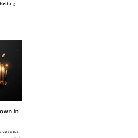
Betting
own in
s casinos