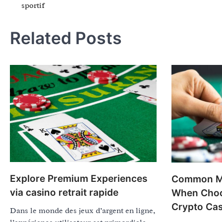
sportif
navigation
Related Posts
Explore Premium Experiences
Common Mi
via casino retrait rapide
When Choo
Crypto Ca
Dans le monde des jeux d’argent en ligne,