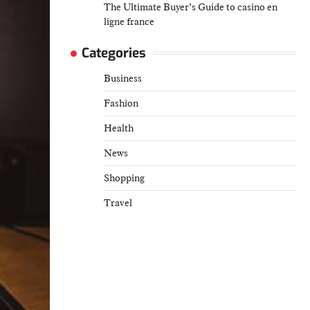
The Ultimate Buyer’s Guide to casino en
ligne france
Categories
Business
Fashion
Health
News
Shopping
Travel