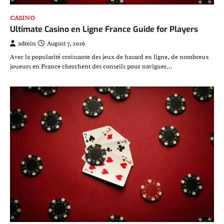
CASINO
Ultimate Casino en Ligne France Guide for Players
admin
August 7, 2026
Avec la popularité croissante des jeux de hasard en ligne, de nombreux
joueurs en France cherchent des conseils pour naviguer…