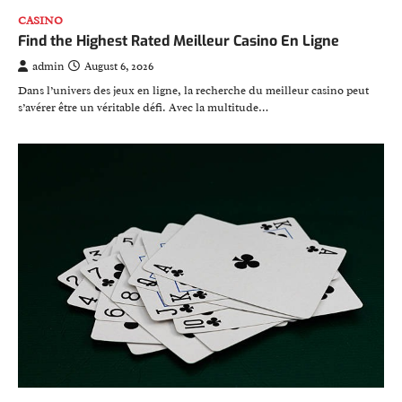
CASINO
Find the Highest Rated Meilleur Casino En Ligne
admin
August 6, 2026
Dans l’univers des jeux en ligne, la recherche du meilleur casino peut
s’avérer être un véritable défi. Avec la multitude…