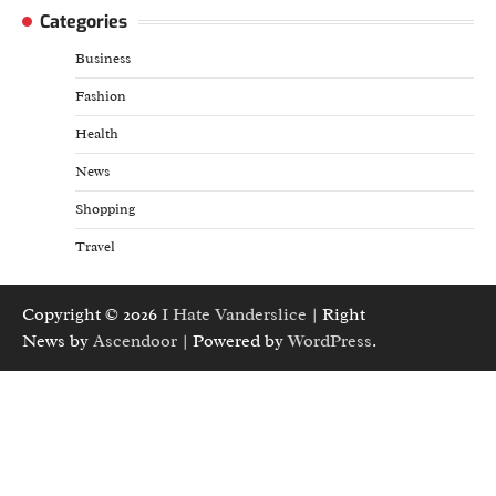
Categories
Business
Fashion
Health
News
Shopping
Travel
Copyright © 2026
I Hate Vanderslice
| Right
News by
Ascendoor
| Powered by
WordPress
.