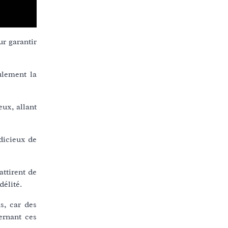
ur garantir
ulement la
eux, allant
udicieux de
ttirent de
délité.
s, car des
ernant ces