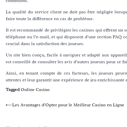
conditions.
La qualité du service client ne doit pas être négligée lorsq
faire toute la différence en cas de problème.
Il est recommandé de privilégier les casinos qui offrent un 
téléphone ou l’e-mail, et qui disposent d’une section FAQ com
crucial dans la satisfaction des joueurs.
Un site bien conçu, facile à naviguer et adapté aux appareil
est conseillé de consulter les avis d’autres joueurs pour se fa
Ainsi, en tenant compte de ces facteurs, les joueurs peuv
attentes et leur garantit une expérience de jeu enrichissante 
Tagged
Online Casino
Post
⟵
Les Avantages d’Opter pour le Meilleur Casino en Ligne
navigation