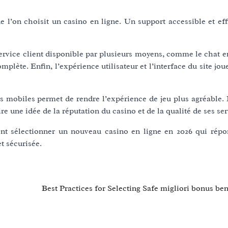
ue l’on choisit un casino en ligne. Un support accessible et ef
service client disponible par plusieurs moyens, comme le chat en
plète. Enfin, l’expérience utilisateur et l’interface du site jou
s mobiles permet de rendre l’expérience de jeu plus agréable. 
ire une idée de la réputation du casino et de la qualité de ses ser
ent sélectionner un nouveau casino en ligne en 2026 qui répo
et sécurisée.
Best Practices for Selecting Safe migliori bonus be