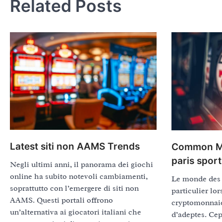
Related Posts
Latest siti non AAMS Trends
Common Mis
paris spor
Negli ultimi anni, il panorama dei giochi
online ha subito notevoli cambiamenti,
Le monde des p
soprattutto con l’emergere di siti non
particulier lor
AAMS. Questi portali offrono
cryptomonnaies
un’alternativa ai giocatori italiani che
d’adeptes. Cep