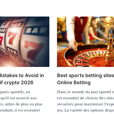
takes to Avoid in
Best sports betting sites
tif crypto 2026
Online Betting
aris sportifs, en
Dans le monde du pari sportif en
squ’il est associé aux
est essentiel de choisir des sites
, attire de plus en plus
sécurisés pour maximiser l’exp
endant, il est essentiel
jeu. La variété des options disp