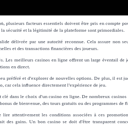
26, plusieurs facteurs essentiels doivent être pris en compte po
la sécurité et la légitimité de la plateforme sont primordiales.
 valide délivrée par une autorité reconnue. Cela assure non se
nelles et des transactions financières des joueurs.
. Les meilleurs casinos en ligne offrent un large éventail de j
ions en direct.
eu préféré et d’explorer de nouvelles options. De plus, il est j
o, car cela influence directement l’expérience de jeu.
clé dans le choix d’un casino en ligne. De nombreux casinos a
 bonus de bienvenue, des tours gratuits ou des programmes de fi
e lire attentivement les conditions associées à ces promotion
rait des gains. Un bon casino se doit d’être transparent conc