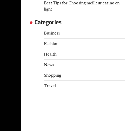
Best Tips for Choosing meilleur casino en
ligne
Categories
Business
Fashion
Health
News
Shopping
Travel