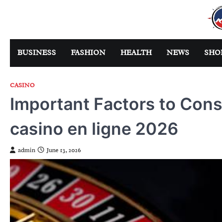
Skip
to
content
BUSINESS
FASHION
HEALTH
NEWS
SHO
CASINO
Important Factors to Con
casino en ligne 2026
admin
June 13, 2026