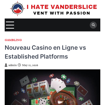
Skip
to
content
GAMBLING
Nouveau Casino en Ligne vs
Established Platforms
admin
May 11, 2026