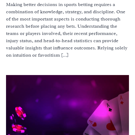
Making better decisions in sports betting requires a
combination of knowledge, strategy, and discipline. One
of the most important aspects is conducting thorough
research before placing any bets. Understanding the
teams or players involved, their recent performance,
injury status, and head-to-head statistics can provide
valuable insights that influence outcomes. Relying solely
on intuition or favoritism […]