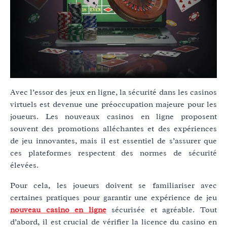
Avec l’essor des jeux en ligne, la sécurité dans les casinos
virtuels est devenue une préoccupation majeure pour les
joueurs. Les nouveaux casinos en ligne proposent
souvent des promotions alléchantes et des expériences
de jeu innovantes, mais il est essentiel de s’assurer que
ces plateformes respectent des normes de sécurité
élevées.
Pour cela, les joueurs doivent se familiariser avec
certaines pratiques pour garantir une expérience de jeu
nouveau casino en ligne
sécurisée et agréable. Tout
d’abord, il est crucial de vérifier la licence du casino en