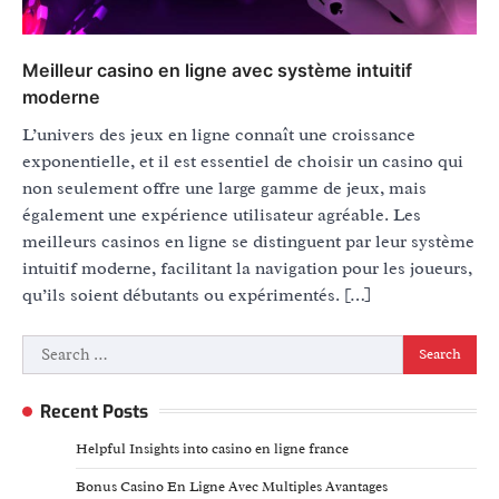
Meilleur casino en ligne avec système intuitif
moderne
L’univers des jeux en ligne connaît une croissance
exponentielle, et il est essentiel de choisir un casino qui
non seulement offre une large gamme de jeux, mais
également une expérience utilisateur agréable. Les
meilleurs casinos en ligne se distinguent par leur système
intuitif moderne, facilitant la navigation pour les joueurs,
qu’ils soient débutants ou expérimentés. […]
Search
for:
Recent Posts
Helpful Insights into casino en ligne france
Bonus Casino En Ligne Avec Multiples Avantages