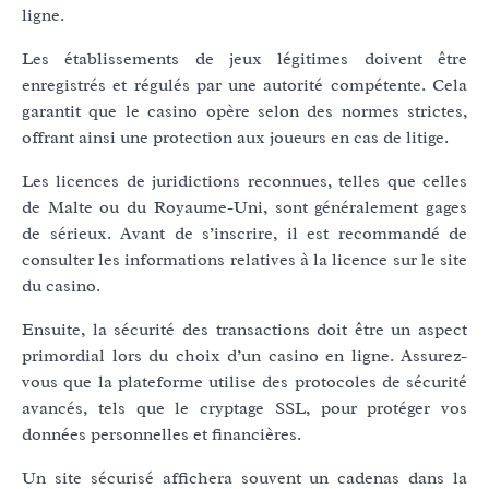
ligne.
Les établissements de jeux légitimes doivent être
enregistrés et régulés par une autorité compétente. Cela
garantit que le casino opère selon des normes strictes,
offrant ainsi une protection aux joueurs en cas de litige.
Les licences de juridictions reconnues, telles que celles
de Malte ou du Royaume-Uni, sont généralement gages
de sérieux. Avant de s’inscrire, il est recommandé de
consulter les informations relatives à la licence sur le site
du casino.
Ensuite, la sécurité des transactions doit être un aspect
primordial lors du choix d’un casino en ligne. Assurez-
vous que la plateforme utilise des protocoles de sécurité
avancés, tels que le cryptage SSL, pour protéger vos
données personnelles et financières.
Un site sécurisé affichera souvent un cadenas dans la