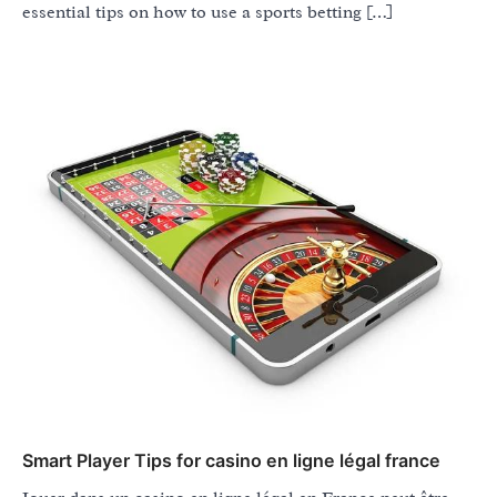
essential tips on how to use a sports betting […]
Smart Player Tips for casino en ligne légal france