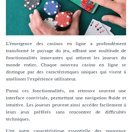
L’émergence des casinos en ligne a profondément
transformé le paysage du jeu, offrant une multitude de
fonctionnalités innovantes qui attirent les joueurs du
monde entier. Chaque nouveau casino en ligne se
distingue par des caractéristiques uniques qui visent à
améliorer l’expérience utilisateur.
Parmi ces fonctionnalités, on retrouve souvent une
interface conviviale, permettant une navigation fluide et
intuitive. Les joueurs peuvent ainsi accéder facilement à
leurs jeux préférés sans rencontrer de difficultés
techniques.
Une autre caractéristique essentielle des nouveaux