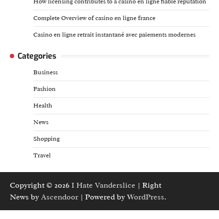
How licensing contributes to a casino en ligne fiable reputation
Complete Overview of casino en ligne france
Casino en ligne retrait instantané avec paiements modernes
Categories
Business
Fashion
Health
News
Shopping
Travel
Copyright © 2026
I Hate Vanderslice
| Right
News by
Ascendoor
| Powered by
WordPress
.