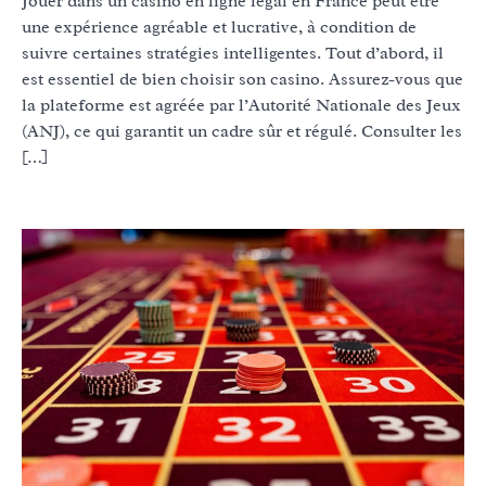
Jouer dans un casino en ligne légal en France peut être
une expérience agréable et lucrative, à condition de
suivre certaines stratégies intelligentes. Tout d’abord, il
est essentiel de bien choisir son casino. Assurez-vous que
la plateforme est agréée par l’Autorité Nationale des Jeux
(ANJ), ce qui garantit un cadre sûr et régulé. Consulter les
[…]