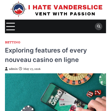
Skip
to
content
BETTING
Exploring features of every
nouveau casino en ligne
admin
May 27, 2026