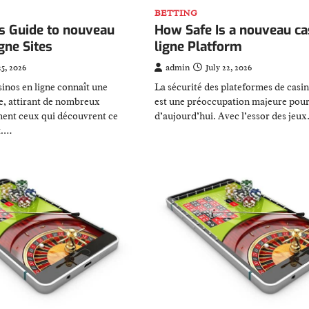
BETTING
s Guide to nouveau
How Safe Is a nouveau ca
gne Sites
ligne Platform
25, 2026
admin
July 22, 2026
sinos en ligne connaît une
La sécurité des plateformes de casin
e, attirant de nombreux
est une préoccupation majeure pour
ent ceux qui découvrent ce
d’aujourd’hui. Avec l’essor des jeu
t.…