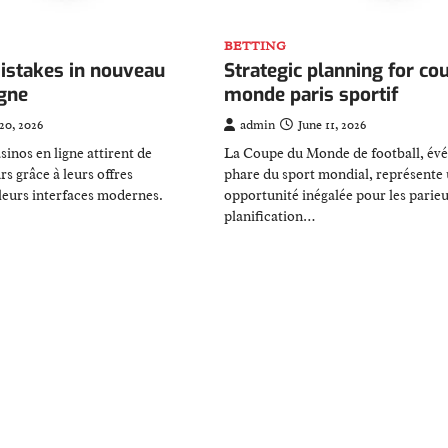
BETTING
stakes in nouveau
Strategic planning for co
igne
monde paris sportif
20, 2026
admin
June 11, 2026
inos en ligne attirent de
La Coupe du Monde de football, év
 grâce à leurs offres
phare du sport mondial, représente
 leurs interfaces modernes.
opportunité inégalée pour les parieu
planification…