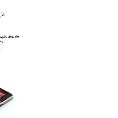
 a
explosion de
es
s