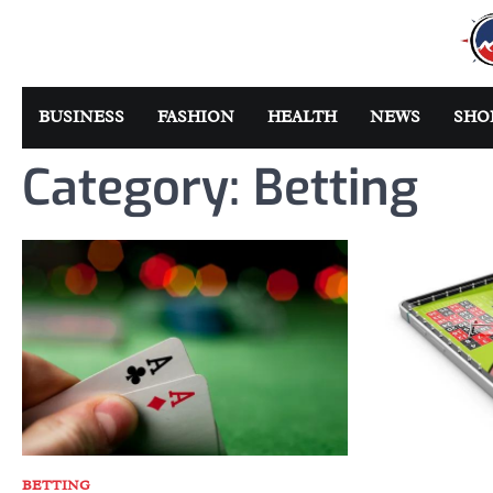
Skip
to
content
BUSINESS
FASHION
HEALTH
NEWS
SHO
Category:
Betting
BETTING