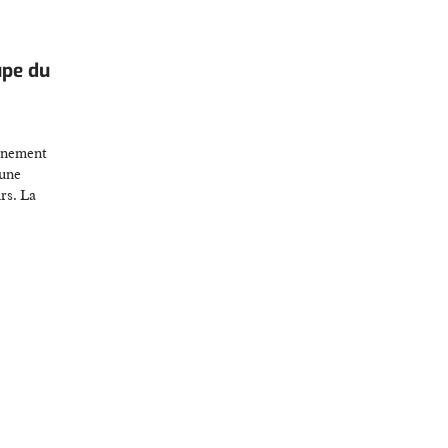
upe du
énement
 une
rs. La