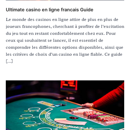
Ultimate casino en ligne francais Guide
Le monde des casinos en ligne attire de plus en plus de
joueurs francophones, cherchant à profiter de l’excitation
du jeu tout en restant confortablement chez eux. Pour
ceux qui souhaitent se lancer, il est essentiel de
comprendre les différentes options disponibles, ainsi que
les critères de choix d’un casino en ligne fiable. Ce guide
[…]