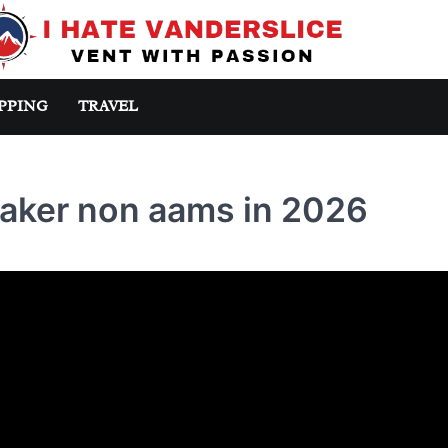
PPING
TRAVEL
aker non aams in 2026