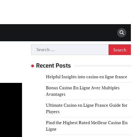
Search
for:
Recent Posts
Helpful Insights into casino en ligne france
Bonus Casino En Ligne Avec Multiples
Avantages
Ultimate Casino en Ligne France Guide for
Players
Find the Highest Rated Meilleur Casino En
Ligne