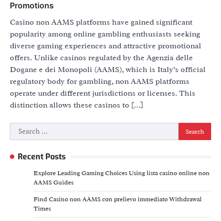
Promotions
Casino non AAMS platforms have gained significant
popularity among online gambling enthusiasts seeking
diverse gaming experiences and attractive promotional
offers. Unlike casinos regulated by the Agenzia delle
Dogane e dei Monopoli (AAMS), which is Italy’s official
regulatory body for gambling, non AAMS platforms
operate under different jurisdictions or licenses. This
distinction allows these casinos to […]
Search
for:
Recent Posts
Explore Leading Gaming Choices Using lista casino online non
AAMS Guides
Find Casino non AAMS con prelievo immediato Withdrawal
Times