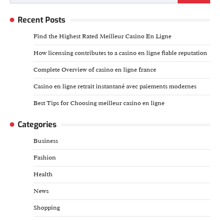
for:
Recent Posts
Find the Highest Rated Meilleur Casino En Ligne
How licensing contributes to a casino en ligne fiable reputation
Complete Overview of casino en ligne france
Casino en ligne retrait instantané avec paiements modernes
Best Tips for Choosing meilleur casino en ligne
Categories
Business
Fashion
Health
News
Shopping