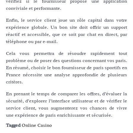
vérifiez si le fournisseur propose une application
conviviale et performante.
Enfin, le service client joue un rôle capital dans votre
expérience globale. Un bon site doit offrir un support
réactif et accessible, que ce soit par chat en direct, par
téléphone ou par e-mail.
Cela vous permettra de résoudre rapidement tout
problème ou de poser des questions concernant vos paris.
En résumé, choisir le bon fournisseur de paris sportifs en
France nécessite une analyse approfondie de plusieurs
critères.
En prenant le temps de comparer les offres, d’évaluer la
sécurité, d’explorer l’interface utilisateur et de vérifier le
service client, vous augmenterez vos chances de vivre
une expérience de paris enrichissante et sécurisée.
Tagged
Online Casino