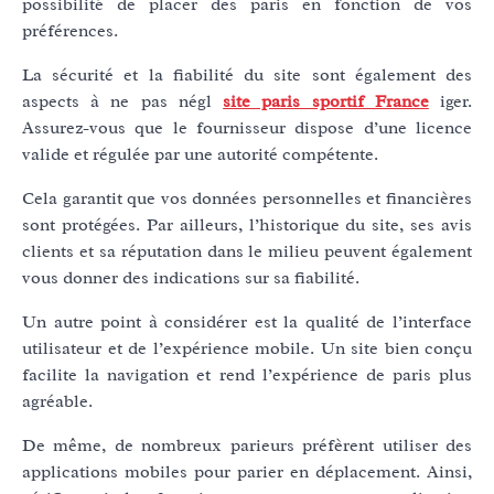
possibilité de placer des paris en fonction de vos
préférences.
La sécurité et la fiabilité du site sont également des
aspects à ne pas négl
site paris sportif France
iger.
Assurez-vous que le fournisseur dispose d’une licence
valide et régulée par une autorité compétente.
Cela garantit que vos données personnelles et financières
sont protégées. Par ailleurs, l’historique du site, ses avis
clients et sa réputation dans le milieu peuvent également
vous donner des indications sur sa fiabilité.
Un autre point à considérer est la qualité de l’interface
utilisateur et de l’expérience mobile. Un site bien conçu
facilite la navigation et rend l’expérience de paris plus
agréable.
De même, de nombreux parieurs préfèrent utiliser des
applications mobiles pour parier en déplacement. Ainsi,