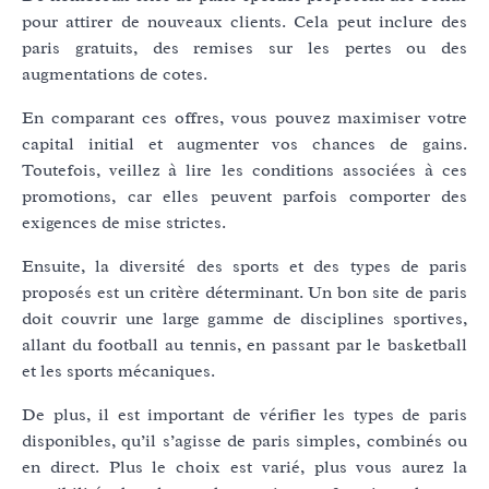
pour attirer de nouveaux clients. Cela peut inclure des
paris gratuits, des remises sur les pertes ou des
augmentations de cotes.
En comparant ces offres, vous pouvez maximiser votre
capital initial et augmenter vos chances de gains.
Toutefois, veillez à lire les conditions associées à ces
promotions, car elles peuvent parfois comporter des
exigences de mise strictes.
Ensuite, la diversité des sports et des types de paris
proposés est un critère déterminant. Un bon site de paris
doit couvrir une large gamme de disciplines sportives,
allant du football au tennis, en passant par le basketball
et les sports mécaniques.
De plus, il est important de vérifier les types de paris
disponibles, qu’il s’agisse de paris simples, combinés ou
en direct. Plus le choix est varié, plus vous aurez la