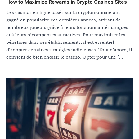
How to Maximize Rewards in Crypto Casinos Sites
Les casinos en ligne basés sur la cryptomonnaie ont
gagné en popularité ces dernières années, attirant de
nombreux joueurs grâce à leurs fonctionnalités uniques
et à leurs récompenses attractives. Pour maximiser les
bénéfices dans ces établissements, il est essentiel
d’adopter certaines stratégies judicieuses. Tout d’abord, il
convient de bien choisir le casino. Opter pour une […]