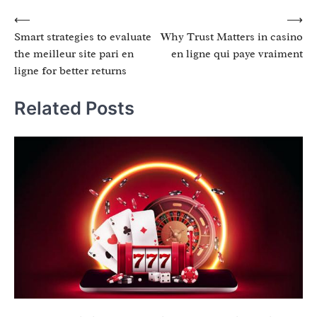
Post
⟵
⟶
Smart strategies to evaluate
Why Trust Matters in casino
navigation
the meilleur site pari en
en ligne qui paye vraiment
ligne for better returns
Related Posts