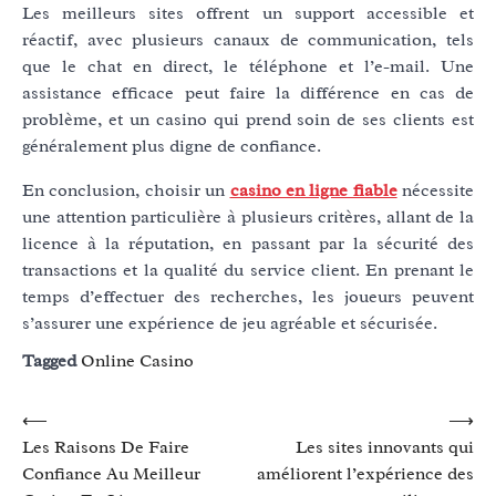
Les meilleurs sites offrent un support accessible et
réactif, avec plusieurs canaux de communication, tels
que le chat en direct, le téléphone et l’e-mail. Une
assistance efficace peut faire la différence en cas de
problème, et un casino qui prend soin de ses clients est
généralement plus digne de confiance.
En conclusion, choisir un
casino en ligne fiable
nécessite
une attention particulière à plusieurs critères, allant de la
licence à la réputation, en passant par la sécurité des
transactions et la qualité du service client. En prenant le
temps d’effectuer des recherches, les joueurs peuvent
s’assurer une expérience de jeu agréable et sécurisée.
Tagged
Online Casino
Post
⟵
⟶
Les Raisons De Faire
Les sites innovants qui
navigation
Confiance Au Meilleur
améliorent l’expérience des