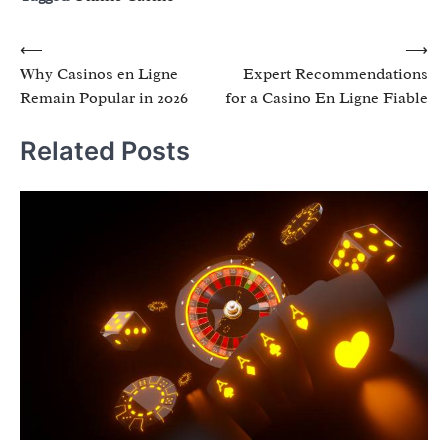
Post
⟵
⟶
Why Casinos en Ligne
Expert Recommendations
navigation
Remain Popular in 2026
for a Casino En Ligne Fiable
Related Posts