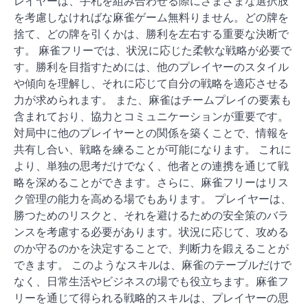
レイヤーは、手札を組み合わせる際にさまざまな選択肢
を考慮しなければな麻雀ゲーム無料りません。どの牌を
捨て、どの牌を引くかは、勝利を左右する重要な決断で
す。 麻雀フリーでは、状況に応じた柔軟な戦略が必要で
す。勝利を目指すためには、他のプレイヤーのスタイル
や傾向を理解し、それに応じて自分の戦略を適応させる
力が求められます。 また、麻雀はチームプレイの要素も
含まれており、協力とコミュニケーションが重要です。
対局中に他のプレイヤーとの関係を築くことで、情報を
共有し合い、戦略を練ることが可能になります。 これに
より、単独の思考だけでなく、他者との連携を通じて戦
略を深めることができます。さらに、麻雀フリーはリス
ク管理の能力を高める場でもあります。 プレイヤーは、
勝つためのリスクと、それを避けるための安全策のバラ
ンスを考慮する必要があります。状況に応じて、攻める
のか守るのかを決定することで、判断力を鍛えることが
できます。 このようなスキルは、麻雀のテーブルだけで
なく、日常生活やビジネスの場でも役立ちます。麻雀フ
リーを通じて得られる戦略的スキルは、プレイヤーの思