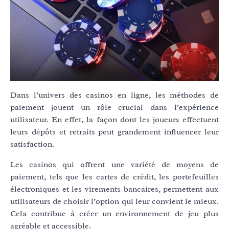
Dans l’univers des casinos en ligne, les méthodes de
paiement jouent un rôle crucial dans l’expérience
utilisateur. En effet, la façon dont les joueurs effectuent
leurs dépôts et retraits peut grandement influencer leur
satisfaction.
Les casinos qui offrent une variété de moyens de
paiement, tels que les cartes de crédit, les portefeuilles
électroniques et les virements bancaires, permettent aux
utilisateurs de choisir l’option qui leur convient le mieux.
Cela contribue à créer un environnement de jeu plus
agréable et accessible.