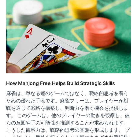
How Mahjong Free Helps Build Strategic Skills
麻雀は、単なる運のゲームではなく、戦略的思考を養う
ための優れた手段です。麻雀フリーは、プレイヤーが対
戦を通じて戦略を構築し、判断力を磨く機会を提供しま
す。 このゲームは、他のプレイヤーの動きを観察し、彼
らの意図や手の可能性を推測することが求められます。
こうした観察力は、戦略的思考の基盤を形成します。 プ