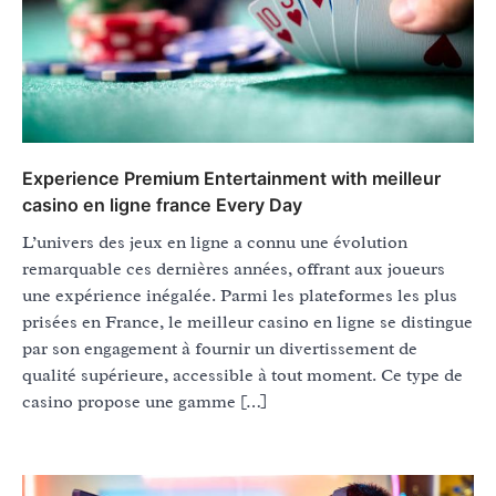
Experience Premium Entertainment with meilleur
casino en ligne france Every Day
L’univers des jeux en ligne a connu une évolution
remarquable ces dernières années, offrant aux joueurs
une expérience inégalée. Parmi les plateformes les plus
prisées en France, le meilleur casino en ligne se distingue
par son engagement à fournir un divertissement de
qualité supérieure, accessible à tout moment. Ce type de
casino propose une gamme […]