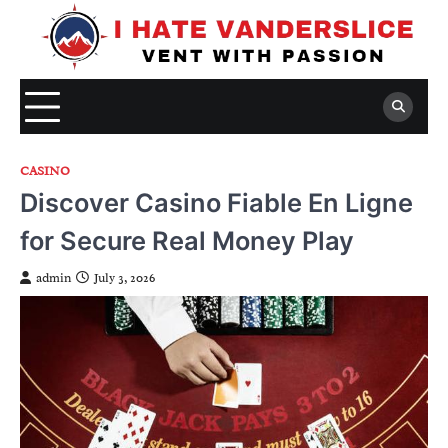
Skip
to
content
CASINO
Discover Casino Fiable En Ligne
for Secure Real Money Play
admin
July 3, 2026