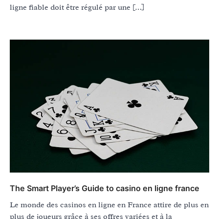
ligne fiable doit être régulé par une […]
The Smart Player’s Guide to casino en ligne france
Le monde des casinos en ligne en France attire de plus en
plus de joueurs grâce à ses offres variées et à la