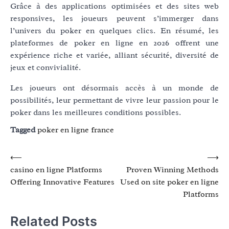
Grâce à des applications optimisées et des sites web
responsives, les joueurs peuvent s’immerger dans
l’univers du poker en quelques clics. En résumé, les
plateformes de poker en ligne en 2026 offrent une
expérience riche et variée, alliant sécurité, diversité de
jeux et convivialité.
Les joueurs ont désormais accès à un monde de
possibilités, leur permettant de vivre leur passion pour le
poker dans les meilleures conditions possibles.
Tagged
poker en ligne france
Post
⟵
⟶
casino en ligne Platforms
Proven Winning Methods
navigation
Offering Innovative Features
Used on site poker en ligne
Platforms
Related Posts