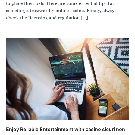
to place their bets. Here are some essential tips for
selecting a trustworthy online casino. Firstly, always
check the licensing and regulation […]
Enjoy Reliable Entertainment with casino sicuri non