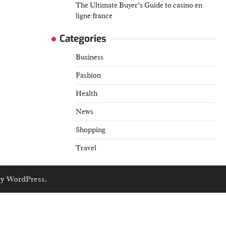
The Ultimate Buyer’s Guide to casino en
ligne france
Categories
Business
Fashion
Health
News
Shopping
Travel
by
WordPress
.