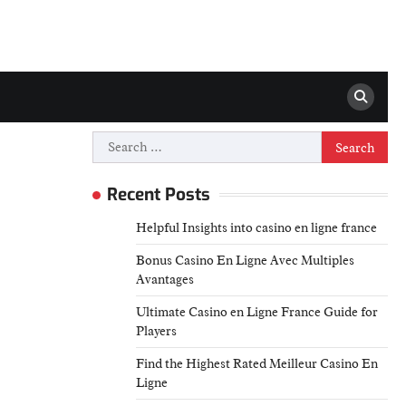
Search
for:
Recent Posts
Helpful Insights into casino en ligne france
Bonus Casino En Ligne Avec Multiples
Avantages
Ultimate Casino en Ligne France Guide for
Players
Find the Highest Rated Meilleur Casino En
Ligne