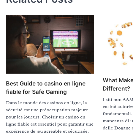
What Make
Best Guide to casino en ligne
Different?
fiable for Safe Gaming
I siti non AAM
Dans le monde des casinos en ligne, la
casinò autorizz
sécurité est une préoccupation majeure
fondamentali. 
pour les joueurs. Choisir un casino en
mancanza di u
ligne fiable est essentiel pour garantir une
delle Dogane 
expérience de jeu agréable et sécurisée.