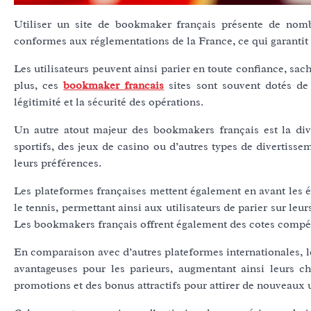
Utiliser un site de bookmaker français présente de nomb
conformes aux réglementations de la France, ce qui garantit 
Les utilisateurs peuvent ainsi parier en toute confiance, sa
plus, ces
bookmaker francais
sites sont souvent dotés de 
légitimité et la sécurité des opérations.
Un autre atout majeur des bookmakers français est la div
sportifs, des jeux de casino ou d’autres types de divertiss
leurs préférences.
Les plateformes françaises mettent également en avant les év
le tennis, permettant ainsi aux utilisateurs de parier sur leu
Les bookmakers français offrent également des cotes compétit
En comparaison avec d’autres plateformes internationales, l
avantageuses pour les parieurs, augmentant ainsi leurs 
promotions et des bonus attractifs pour attirer de nouveaux uti