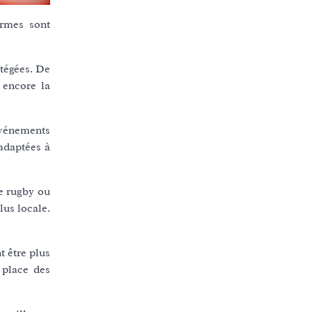
ormes sont
otégées. De
 encore la
événements
 adaptées à
le rugby ou
lus locale.
 être plus
 place des