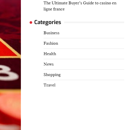
The Ultimate Buyer’s Guide to casino en
ligne france
Categories
Business
Fashion
Health
News
Shopping
Travel