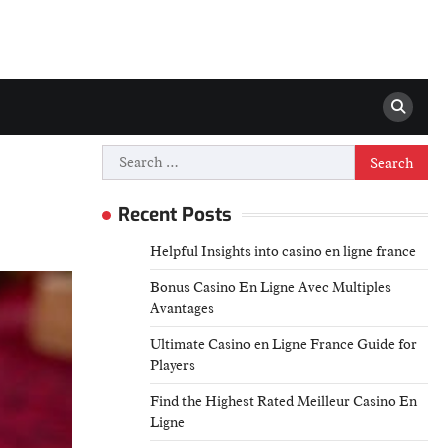
Search
for:
Recent Posts
Helpful Insights into casino en ligne france
Bonus Casino En Ligne Avec Multiples
Avantages
Ultimate Casino en Ligne France Guide for
Players
Find the Highest Rated Meilleur Casino En
Ligne