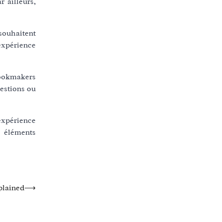
 ailleurs,
 souhaitent
expérience
bookmakers
uestions ou
expérience
s éléments
plained
⟶