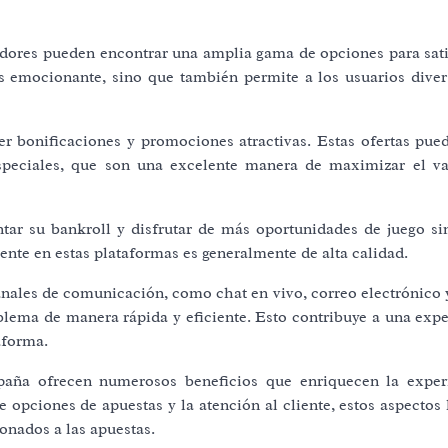
adores pueden encontrar una amplia gama de opciones para sati
s emocionante, sino que también permite a los usuarios divers
r bonificaciones y promociones atractivas. Estas ofertas pued
speciales, que son una excelente manera de maximizar el va
tar su bankroll y disfrutar de más oportunidades de juego sin
iente en estas plataformas es generalmente de alta calidad.
anales de comunicación, como chat en vivo, correo electrónico 
blema de manera rápida y eficiente. Esto contribuye a una expe
aforma.
paña ofrecen numerosos beneficios que enriquecen la exper
e opciones de apuestas y la atención al cliente, estos aspecto
ionados a las apuestas.