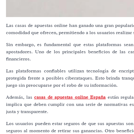
Las casas de apuestas online han ganado una gran popularid
comodidad que ofrecen, permitiendo a los usuarios realizar
Sin embargo, es fundamental que estas plataformas sean 
apostadores. Uno de los principales beneficios de las ca
financieros.
Las plataformas confiables utilizan tecnología de encri
protegida frente a posibles ciberataques. Esto brinda tranq
juego sin preocuparse por el robo de su información.
Además, las
casas de apuestas online España
están regula
implica que deben cumplir con una serie de normativas est
justa y transparente.
Los usuarios pueden estar seguros de que sus apuestas son
seguros al momento de retirar sus ganancias. Otro benefic