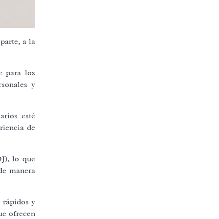
arte, a la
e para los
rsonales y
arios esté
riencia de
J), lo que
 de manera
 rápidos y
ue ofrecen