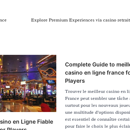
ance
Explore Premium Experiences via casino retrait
Complete Guide to meill
casino en ligne france 
Players
Trouver le meilleur casino en l
France peut sembler une tâche 
surtout pour les nouveaux joue
une multitude d’options disponib
est essentiel de connaître certai
sino en Ligne Fiable
pour faire le choix le plus éclai
or Players