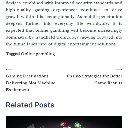
devices combined with improved security standards and
high-quality gaming experiences continues to drive
growth within this sector globally. As mobile penetration
deepens further into everyday life worldwide, it is
expected that online gambling will become increasingly
dominated by handheld technology moving forward into
the future landscape of digital entertainment solutions.
Tagged
Online gambling
Post
⟵
⟶
Gaming Destinations
Casino Strategies for Better
navigation
Delivering Slot Machine
Game Results
Excitement
Related Posts