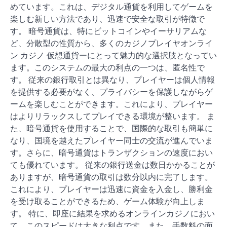
めています。これは、デジタル通貨を利用してゲームを
楽しむ新しい方法であり、迅速で安全な取引が特徴で
す。 暗号通貨は、特にビットコインやイーサリアムな
ど、分散型の性質から、多くのカジノプレイヤオンライ
ン カジノ 仮想通貨ーにとって魅力的な選択肢となってい
ます。このシステムの最大の利点の一つは、匿名性で
す。 従来の銀行取引とは異なり、プレイヤーは個人情報
を提供する必要がなく、プライバシーを保護しながらゲ
ームを楽しむことができます。これにより、プレイヤー
はよりリラックスしてプレイできる環境が整います。 ま
た、暗号通貨を使用することで、国際的な取引も簡単に
なり、国境を越えたプレイヤー同士の交流が進んでいま
す。さらに、暗号通貨はトランザクションの速度におい
ても優れています。 従来の銀行送金は数日かかることが
ありますが、暗号通貨の取引は数分以内に完了します。
これにより、プレイヤーは迅速に資金を入金し、勝利金
を受け取ることができるため、ゲーム体験が向上しま
す。 特に、即座に結果を求めるオンラインカジノにおい
て、このスピードは大きな利点です。また、手数料の面