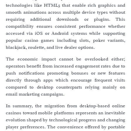
technologies like HTML5 that enable rich graphics and
smooth animations across multiple device types without
requiring additional downloads or plugins. This
compatibility ensures consistent performance whether
accessed via iOS or Android systems while supporting
popular casino games including slots, poker variants,
blackjack, roulette, and live dealer options.
The economic impact cannot be overlooked either;
operators benefit from increased engagement rates due to
push notifications promoting bonuses or new features
directly through apps which encourage frequent visits
compared to desktop counterparts relying mainly on
email marketing campaigns.
In summary, the migration from desktop-based online
casinos toward mobile platforms represents an inevitable
evolution shaped by technological progress and changing
player preferences. The convenience offered by portable