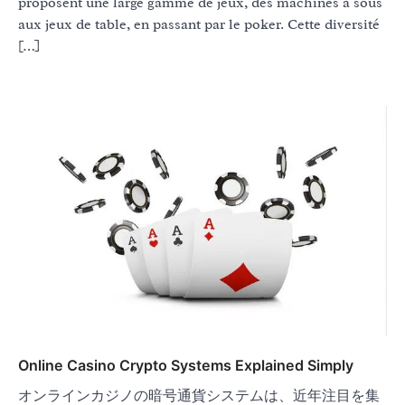
proposent une large gamme de jeux, des machines à sous
aux jeux de table, en passant par le poker. Cette diversité
[…]
Online Casino Crypto Systems Explained Simply
オンラインカジノの暗号通貨システムは、近年注目を集