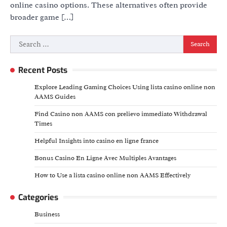
online casino options. These alternatives often provide
broader game […]
Search
for:
Recent Posts
Explore Leading Gaming Choices Using lista casino online non
AAMS Guides
Find Casino non AAMS con prelievo immediato Withdrawal
Times
Helpful Insights into casino en ligne france
Bonus Casino En Ligne Avec Multiples Avantages
How to Use a lista casino online non AAMS Effectively
Categories
Business