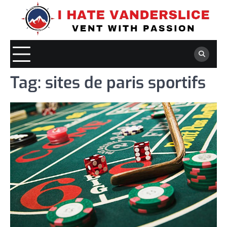
Skip
to
content
Tag:
sites de paris sportifs