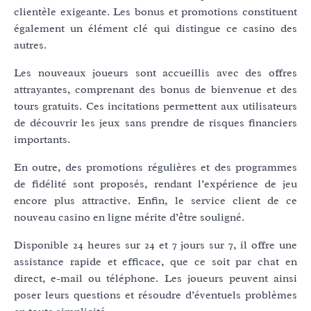
clientèle exigeante. Les bonus et promotions constituent
également un élément clé qui distingue ce casino des
autres.
Les nouveaux joueurs sont accueillis avec des offres
attrayantes, comprenant des bonus de bienvenue et des
tours gratuits. Ces incitations permettent aux utilisateurs
de découvrir les jeux sans prendre de risques financiers
importants.
En outre, des promotions régulières et des programmes
de fidélité sont proposés, rendant l’expérience de jeu
encore plus attractive. Enfin, le service client de ce
nouveau casino en ligne mérite d’être souligné.
Disponible 24 heures sur 24 et 7 jours sur 7, il offre une
assistance rapide et efficace, que ce soit par chat en
direct, e-mail ou téléphone. Les joueurs peuvent ainsi
poser leurs questions et résoudre d’éventuels problèmes