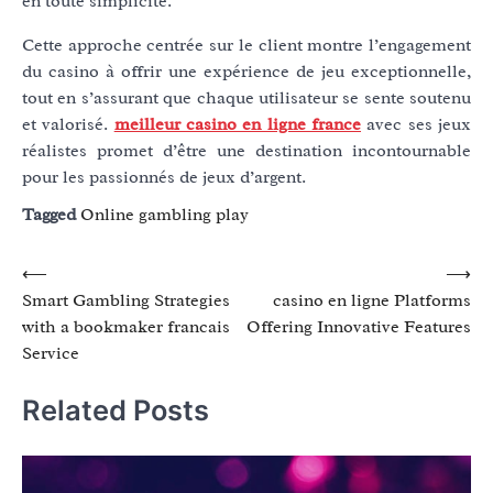
en toute simplicité.
Cette approche centrée sur le client montre l’engagement
du casino à offrir une expérience de jeu exceptionnelle,
tout en s’assurant que chaque utilisateur se sente soutenu
et valorisé.
meilleur casino en ligne france
avec ses jeux
réalistes promet d’être une destination incontournable
pour les passionnés de jeux d’argent.
Tagged
Online gambling play
Post
⟵
⟶
Smart Gambling Strategies
casino en ligne Platforms
navigation
with a bookmaker francais
Offering Innovative Features
Service
Related Posts