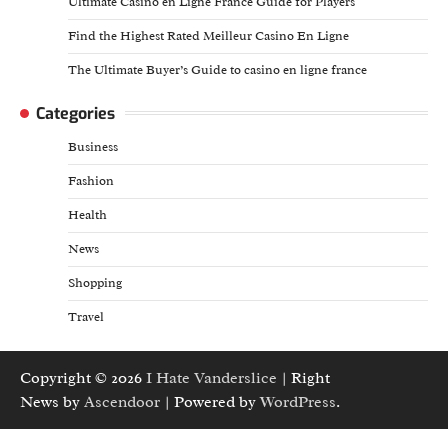
Ultimate Casino en Ligne France Guide for Players
Find the Highest Rated Meilleur Casino En Ligne
The Ultimate Buyer’s Guide to casino en ligne france
Categories
Business
Fashion
Health
News
Shopping
Travel
Copyright © 2026
I Hate Vanderslice
| Right
News by
Ascendoor
| Powered by
WordPress
.