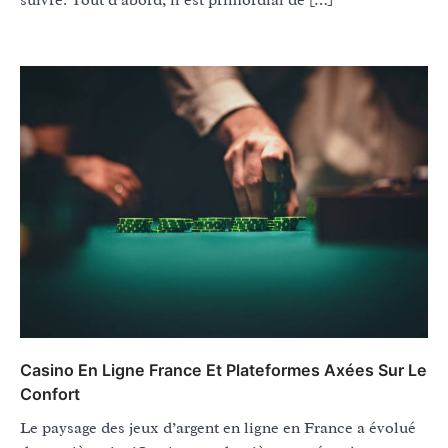
Casino En Ligne France Et Plateformes Axées Sur Le
Confort
Le paysage des jeux d’argent en ligne en France a évolué