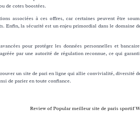
 ou de cotes boostées.
itions associées à ces offres, car certaines peuvent être soum
its. Enfin, la sécurité est un enjeu primordial dans le domaine d
e avancées pour protéger les données personnelles et bancaire
it agréée par une autorité de régulation reconnue, ce qui garant
ouver un site de pari en ligne qui allie convivialité, diversité d
nsi de parier en toute confiance.
Review of Popular meilleur site de paris sportif W