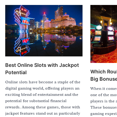
Best Online Slots with Jackpot
Which Roul
Potential
Big Bonus
Online slots have become a staple of the
digital gaming world, offering players an
When it comes 
exciting blend of entertainment and the
one of the mos
potential for substantial financial
players is the 
rewards. Among these games, those with
These bonuses
jackpot features stand out as particularly
gaming experi