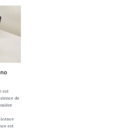
ino
e est
érience de
emière
licence
nce est