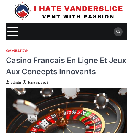
Skip
to
content
GAMBLING
Casino Francais En Ligne Et Jeux
Aux Concepts Innovants
admin
June 12, 2026