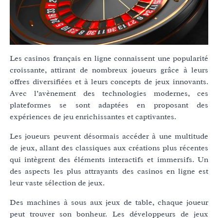
Les casinos français en ligne connaissent une popularité
croissante, attirant de nombreux joueurs grâce à leurs
offres diversifiées et à leurs concepts de jeux innovants.
Avec l’avènement des technologies modernes, ces
plateformes se sont adaptées en proposant des
expériences de jeu enrichissantes et captivantes.
Les joueurs peuvent désormais accéder à une multitude
de jeux, allant des classiques aux créations plus récentes
qui intègrent des éléments interactifs et immersifs. Un
des aspects les plus attrayants des casinos en ligne est
leur vaste sélection de jeux.
Des machines à sous aux jeux de table, chaque joueur
peut trouver son bonheur. Les développeurs de jeux