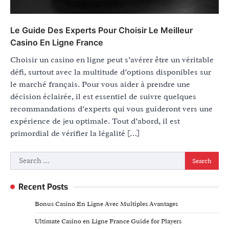
Le Guide Des Experts Pour Choisir Le Meilleur
Casino En Ligne France
Choisir un casino en ligne peut s’avérer être un véritable
défi, surtout avec la multitude d’options disponibles sur
le marché français. Pour vous aider à prendre une
décision éclairée, il est essentiel de suivre quelques
recommandations d’experts qui vous guideront vers une
expérience de jeu optimale. Tout d’abord, il est
primordial de vérifier la légalité […]
Search
for:
Recent Posts
Bonus Casino En Ligne Avec Multiples Avantages
Ultimate Casino en Ligne France Guide for Players