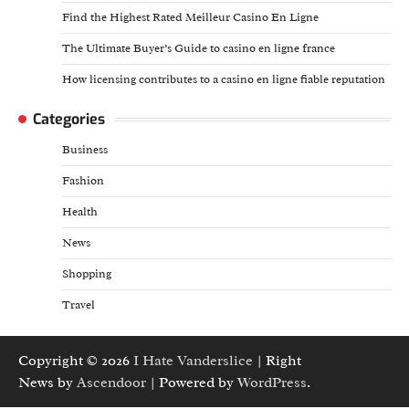
Find the Highest Rated Meilleur Casino En Ligne
The Ultimate Buyer’s Guide to casino en ligne france
How licensing contributes to a casino en ligne fiable reputation
Categories
Business
Fashion
Health
News
Shopping
Travel
Copyright © 2026
I Hate Vanderslice
| Right
News by
Ascendoor
| Powered by
WordPress
.