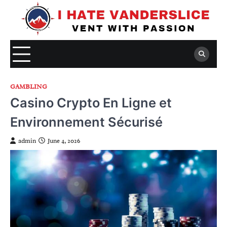
Skip
to
content
GAMBLING
Casino Crypto En Ligne et
Environnement Sécurisé
admin
June 4, 2026