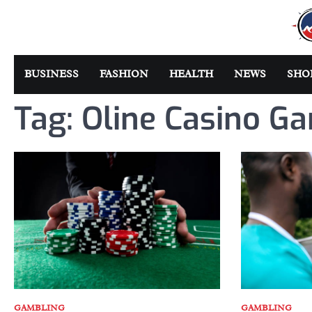
Skip
to
content
BUSINESS
FASHION
HEALTH
NEWS
SHO
Tag:
Oline Casino G
GAMBLING
GAMBLING