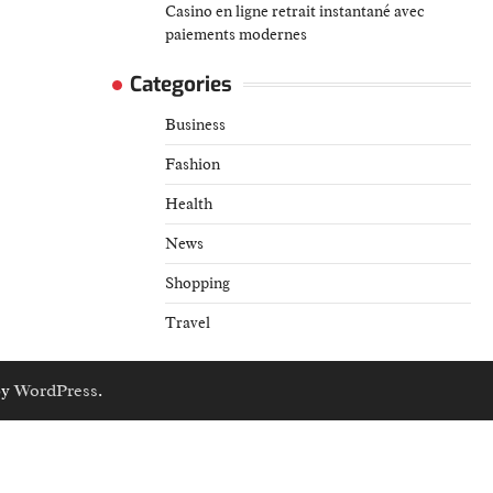
Casino en ligne retrait instantané avec
paiements modernes
Categories
Business
Fashion
Health
News
Shopping
Travel
by
WordPress
.