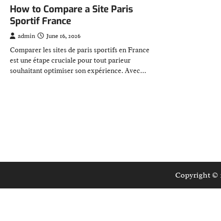
How to Compare a Site Paris
Sportif France
admin
June 16, 2026
Comparer les sites de paris sportifs en France
est une étape cruciale pour tout parieur
souhaitant optimiser son expérience. Avec…
Copyright ©