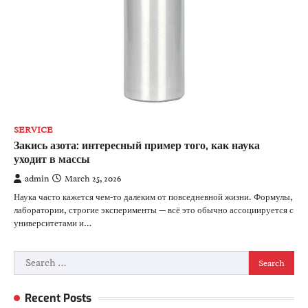
SERVICE
Закись азота: интересный пример того, как наука
уходит в массы
admin
March 25, 2026
Наука часто кажется чем‑то далеким от повседневной жизни. Формулы,
лаборатории, строгие эксперименты — всё это обычно ассоциируется с
университетами и…
Search
for:
Recent Posts