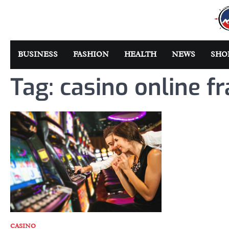
Skip
to
content
BUSINESS
FASHION
HEALTH
NEWS
SHO
Tag:
casino online f
CASINO