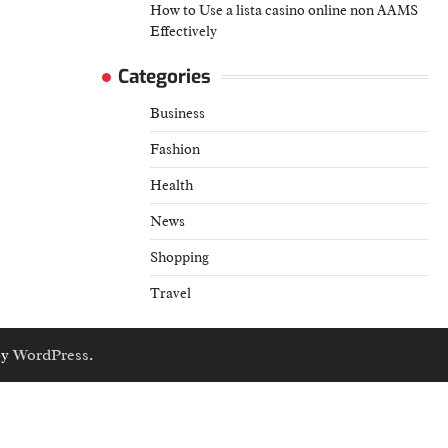
How to Use a lista casino online non AAMS
Effectively
Categories
Business
Fashion
Health
News
Shopping
Travel
by
WordPress
.