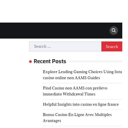
Search
for:
Recent Posts
Explore Leading Gaming Choices Using lista
casino online non AAMS Guides
Find Casino non AAMS con prelievo
immediato Withdrawal Times
Helpful Insights into casino en ligne france
Bonus Casino En Ligne Avec Multiples
Avantages