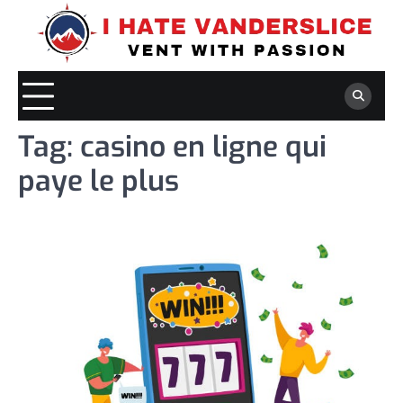
Skip
to
content
Tag:
casino en ligne qui
paye le plus