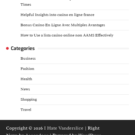
Times
Helpful Insights into casino en ligne france
Bonus Casino En Ligne Avec Multiples Avantages
How to Use a lista casino online non AAMS Effectively
Categories
Business
Fashion
Health
News
Shopping
Travel
Copyright © 2026
I Hate Vanderslice
| Right