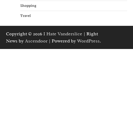
Shopping
Travel
Copyright © 2026
I Hate Vanderslice
| Right
News by
Ascendoor
| Powered by
WordPress
.