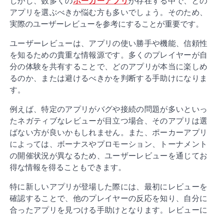
しかし、数多くの
ポーカーアプリ
が存在する中で、どの
アプリを選ぶべきか悩む方も多いでしょう。そのため、
実際のユーザーレビューを参考にすることが重要です。
ユーザーレビューは、アプリの使い勝手や機能、信頼性
を知るための貴重な情報源です。多くのプレイヤーが自
分の体験を共有することで、どのアプリが本当に楽しめ
るのか、または避けるべきかを判断する手助けになりま
す。
例えば、特定のアプリがバグや接続の問題が多いといっ
たネガティブなレビューが目立つ場合、そのアプリは選
ばない方が良いかもしれません。また、ポーカーアプリ
によっては、ボーナスやプロモーション、トーナメント
の開催状況が異なるため、ユーザーレビューを通じてお
得な情報を得ることもできます。
特に新しいアプリが登場した際には、最初にレビューを
確認することで、他のプレイヤーの反応を知り、自分に
合ったアプリを見つける手助けとなります。レビューに