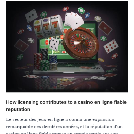
How licensing contributes to a casino en ligne fiable
reputation
Le secteur des jeux en ligne a connu une expansion
remarquable ces dernières années, et la réputation d’un
casino en ligne fiable repose en grande partie sur son