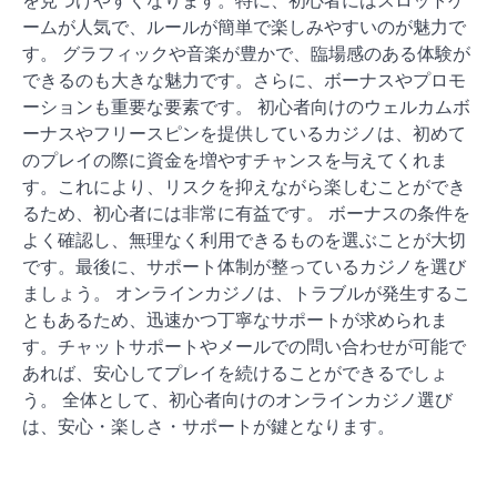
を見つけやすくなります。特に、初心者にはスロットゲ
ームが人気で、ルールが簡単で楽しみやすいのが魅力で
す。 グラフィックや音楽が豊かで、臨場感のある体験が
できるのも大きな魅力です。さらに、ボーナスやプロモ
ーションも重要な要素です。 初心者向けのウェルカムボ
ーナスやフリースピンを提供しているカジノは、初めて
のプレイの際に資金を増やすチャンスを与えてくれま
す。これにより、リスクを抑えながら楽しむことができ
るため、初心者には非常に有益です。 ボーナスの条件を
よく確認し、無理なく利用できるものを選ぶことが大切
です。最後に、サポート体制が整っているカジノを選び
ましょう。 オンラインカジノは、トラブルが発生するこ
ともあるため、迅速かつ丁寧なサポートが求められま
す。チャットサポートやメールでの問い合わせが可能で
あれば、安心してプレイを続けることができるでしょ
う。 全体として、初心者向けのオンラインカジノ選び
は、安心・楽しさ・サポートが鍵となります。